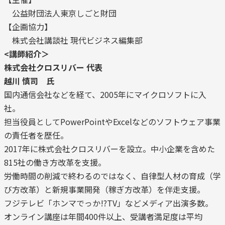
公益財団法人東京しごと財団
【企画協力】
株式会社講談社 現代ビジネス編集部
<講師紹介＞
株式会社クロスリバー 代表
越川 慎司 氏
国内通信会社などを経て、2005年にマイクロソフトに入
社。
担当役員としてP
owerPointやExcelなどのソフトウェア事業
の責任者を歴任。
2017
年に株式会社クロスリバーを設立。中小企業を含めた
815社の働
き方改革を支援。
労働時間の削減で終わるのではなく、
自律型人材の育成（学
び方改革）と新規事業開発（稼ぎ方改革）
を伴走支援。
フジテレビ「ホンマでっか!?TV」
などメディア出演多数。
オンライン講座は年間400件以上、
受講者満足度は平均