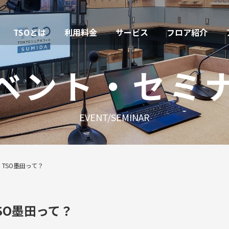
TSOとは
利用料金
サービス
フロア紹介
ベント・セミ
EVENT/SEMINAR
】TSO墨田って？
SO墨田って？