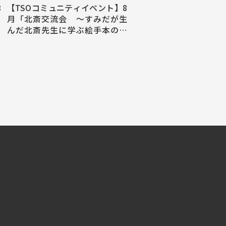
8
【TSOコミュニティイベント】8
月「北斎交流会 ～すみだが生
んだ北斎先生に学ぶ絵手本の世
界～」