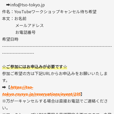
➡info@tso-tokyo.jp
件名：YouTubeワークショップキャンセル待ち希望
本文：お名前
メールアドレス
お電話番号
希望日時
------------------------------------------------------------------------
---------------------
☆ご参加にはお申込みが必要です☆
参加ご希望の方は下記URLからお申込みをお願いいたしま
す。
➡【
https://tso-
tokyo.rsvsys.jp/reservations/event/195
】
※万が一キャンセルする場合は直接お電話でご連絡くださ
い。