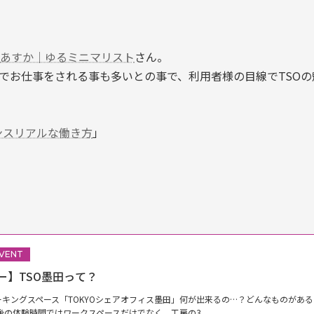
あすか｜ゆるミニマリスト
さん。
でお仕事をされる事も多いとの事で、利用者様の目線でTSO
ンスリアルな働き方
」
VENT
ー】TSO墨田って？
キングスペース「TOKYOシェアオフィス墨田」何が出来るの…？どんなものがある
後の体験時間ではワークスペースだけでなく、工房の3...