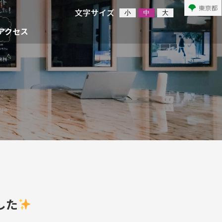
文字サイズ
小
中
大
アクセス
した