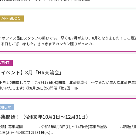
TAFF BLOG
ェアオフィス墨田スタッフの藤野です。 早くも7月が去り、8月となりました！ここ
る日もございました。さっきまでカンカン照りだったの...
VENT
ィイベント】8月「HR交流会」
トを2つ開催します！ ①8月19日(水)開催「北斎交流会 ～すみだが生んだ北斎先
いたします）②8月26日(水)開催「第2回 HR...
お知らせ
集開始！（令和8年10月1日～12月31日）
項】募集期間 ：令和8年8月3日(月)～14日(金)募集部屋数 ：4部屋月額レ
)～令和8年12月31日(木)...