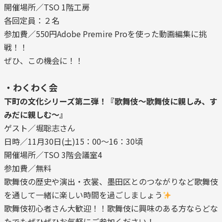
開催場所／TSO 1階工房
各回定員：２名
参加費／550円Adobe Premire Proを使った動画編集に挑
戦！！
ぜひ、この機会に！！
・わくわく会
下町の文化シリーズ第二弾！『歌舞伎～歌舞伎に親しみ、す
みだに親しむ～』
ゲスト／堀聡志さん
日時／11月30日(土)15：00～16：30頃
開催場所／TSO 3階会議室4
参加費／無料
歌舞伎の歴史や演出・衣裳、墨田区とのつながりなど歌舞伎
を通して一緒に楽しい時間を過ごしましょう
歌舞伎初心者さん大歓迎！！歌舞伎に興味のある方ならどな
たでもぜひぜひお気軽にご参加ください！