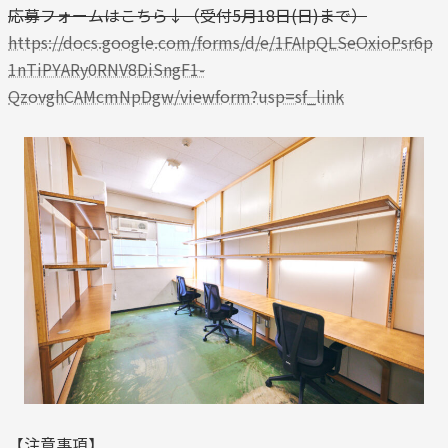
応募フォームはこちら↓（受付5月18日(日)まで）
https://docs.google.com/forms/d/e/1FAIpQLSeOxioPsr6p
1nTiPYARy0RNV8DiSngF1-
QzovghCAMcmNpDgw/viewform?usp=sf_link
【注意事項】