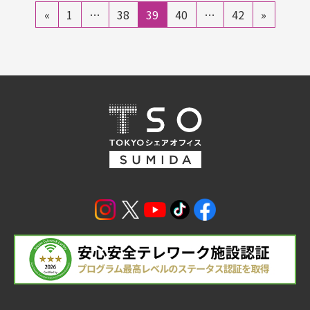
投
固
固
固
固
固
«
1
…
38
39
40
…
42
»
稿
定
定
定
定
定
の
ペ
ペ
ペ
ペ
ペ
ペ
ー
ー
ー
ー
ー
ー
ジ
ジ
ジ
ジ
ジ
ジ
送
り