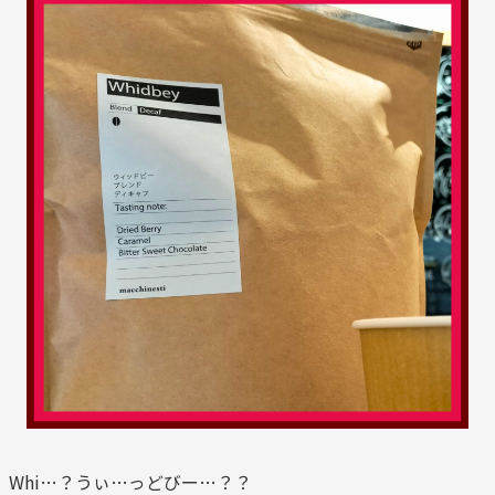
Whi…？うぃ…っどびー…？？