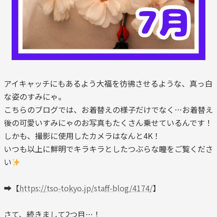
アイキャッチにもあるよう大福を彷彿させるような、真っ白
な姿のすみにゃ。
こちらのブログでは、お着替えの様子だけでなく…お着替え
後の可愛いすみにゃのお写真もたくさん乗せているんです！
しかも、撮影に使用したカメラはなんと4K！
いつも以上に鮮明でキラキラとしたつぶらな瞳をご覧くださ
い
➡【
https://tso-tokyo.jp/staff-blog/4174/
】
さて、続きまして2つ目…！